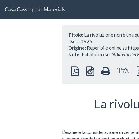
Casa Cassiopea - Materials
Titolo:
La rivoluzione non è una qu
Data:
1925
Origine:
Reperibile online su http
Note:
Pubblicato su
L’Adunata dei R
PDF
EPUB
HTML
Sor
semplice
(per
completo
Xe
dispositivi
(per
portatili)
la
stampa)
La rivol
L’esame e la considerazione di certe a
ci hanno condotto, noi anarchici, di n