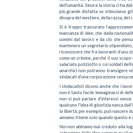
dell’umanità. Sinora la storia ci ha da
più grande disfatta se stimolasse gl
disopra del mestiere, della razza, del c
Si è troppo trascurato l’apprezzament
mancanza di idee, che dalla nazionali
uomini dal lavoro e da ciò che pensa
mantenere un segretario stipendiato, 
riconoscere che fra lavoranti d’uno st
come un crimine, perché il suo scopo è
salariato poliziotto o coi soldati dell
anarchici non potranno transigere né
sindacati d’una corporazione cessa nel
I sindacalisti dicono anche che i lavor
non è tanto facile immaginarsi di defi
non si può parlare d’interessi senza 
qualcuno l’idea di giustizia nasca dall
la libertà, per esempio, può nascere d
amiamo il bene solo quando questo è un
Noi non abbiamo mai creduto alla logi
astrazione delle idee, senza le quali q