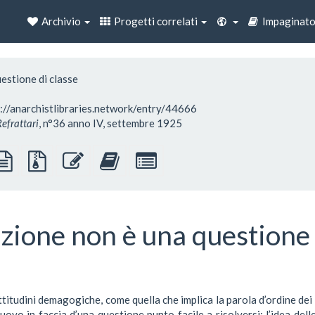
Archivio
Progetti correlati
Impaginato
estione di classe
s://anarchistlibraries.network/entry/44666
efrattari
, n°36 anno IV, settembre 1925
genti
sorgente
File
Modifica
Aggiungi
Seleziona
LaTeX
in
sorgenti
questo
questo
singole
testo
con
testo
testo
parti
semplice
allegati
all'impaginatore
per
l'impaginatore
uzione non è una questione 
ttitudini demagogiche, come quella che implica la parola d’ordine dei b
uovo in faccia d’una questione punto facile a risolversi: l’idea delle 