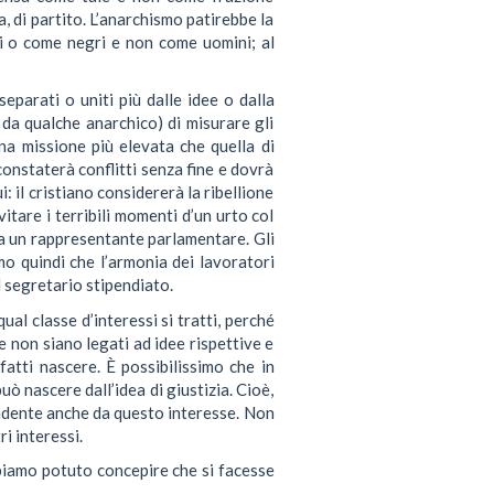
a, di partito. L’anarchismo patirebbe la
ti o come negri e non come uomini; al
eparati o uniti più dalle idee o dalla
 da qualche anarchico) di misurare gli
na missione più elevata che quella di
onstaterà conflitti senza fine e dovrà
 il cristiano considererà la ribellione
itare i terribili momenti d’un urto col
si a un rappresentante parlamentare. Gli
o quindi che l’armonia dei lavoratori
l segretario stipendiato.
ual classe d’interessi si tratti, perché
e non siano legati ad idee rispettive e
fatti nascere. È possibilissimo che in
uò nascere dall’idea di giustizia. Cioè,
pendente anche da questo interesse. Non
i interessi.
bbiamo potuto concepire che si facesse