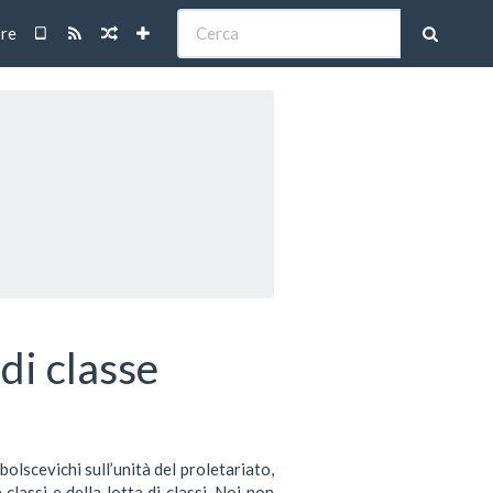
Cerca
re
di classe
olscevichi sull’unità del proletariato,
classi e della lotta di classi. Noi non