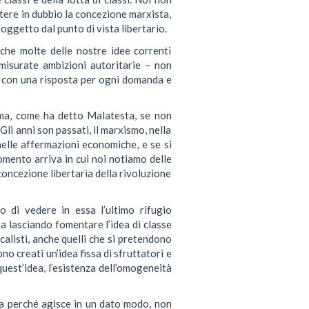
ere in dubbio la concezione marxista,
soggetto dal punto di vista libertario.
che molte delle nostre idee correnti
misurate ambizioni autoritarie – non
, con una risposta per ogni domanda e
 ma, come ha detto Malatesta, se non
li anni son passati, il marxismo, nella
elle affermazioni economiche, e se si
omento arriva in cui noi notiamo delle
 concezione libertaria della rivoluzione
mo di vedere in essa l’ultimo rifugio
ma lasciando fomentare l’idea di classe
alisti, anche quelli che si pretendono
no creati un’idea fissa di sfruttatori e
 quest’idea, l’esistenza dell’omogeneità
nda perché agisce in un dato modo, non