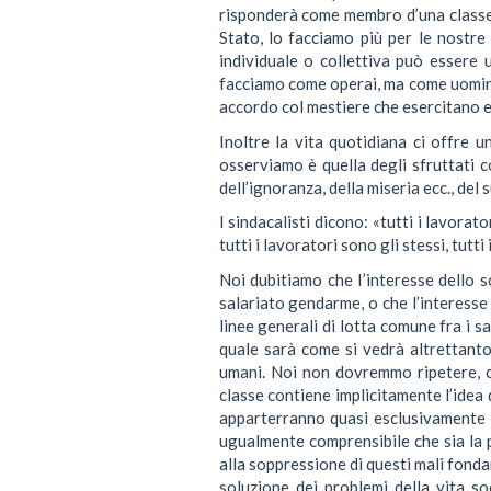
risponderà come membro d’una classe 
Stato, lo facciamo più per le nostre
individuale o collettiva può essere u
facciamo come operai, ma come uomini. 
accordo col mestiere che esercitano e 
Inoltre la vita quotidiana ci offre u
osserviamo è quella degli sfruttati c
dell’ignoranza, della miseria ecc., del
I sindacalisti dicono: «tutti i lavorato
tutti i lavoratori sono gli stessi, tutti 
Noi dubitiamo che l’interesse dello s
salariato gendarme, o che l’interesse 
linee generali di lotta comune fra i 
quale sarà come si vedrà altrettanto 
umani. Noi non dovremmo ripetere, come
classe contiene implicitamente l’idea
apparterranno quasi esclusivamente al
ugualmente comprensibile che sia la p
alla soppressione di questi mali fonda
soluzione dei problemi della vita s