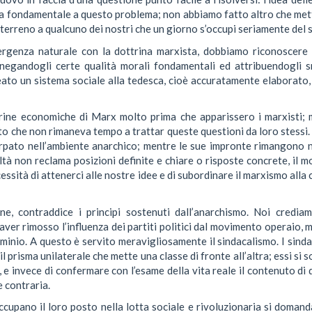
a fondamentale a questo problema; non abbiamo fatto altro che mett
il terreno a qualcuno dei nostri che un giorno s’occupi seriamente del 
vergenza naturale con la dottrina marxista, dobbiamo riconoscere 
egandogli certe qualità morali fondamentali ed attribuendogli s
reato un sistema sociale alla tedesca, cioè accuratamente elaborato
ttrine economiche di Marx molto prima che apparissero i marxisti;
o che non rimaneva tempo a trattar queste questioni da loro stessi. G
tirpato nell’ambiente anarchico; mentre le sue impronte rimangono n
ltà non reclama posizioni definite e chiare o risposte concrete, il m
essità di attenerci alle nostre idee e di subordinare il marxismo alla
one, contraddice i principi sostenuti dall’anarchismo. Noi credia
 aver rimosso l’influenza dei partiti politici dal movimento operaio, 
inio. A questo è servito meravigliosamente il sindacalismo. I sindac
l prisma unilaterale che mette una classe di fronte all’altra; essi si so
iati, e invece di confermare con l’esame della vita reale il contenuto di
e contraria.
occupano il loro posto nella lotta sociale e rivoluzionaria si doma