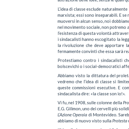
L’idea di classe esclude naturalmente l
marxista; essi sono inseparabili. E se
muoversi in alcun senso, noi dobbiam
nel movimento sociale, non potremo af
l’esistenza di questa volontà attraver
i sindacalisti hanno escogitato la le
la rivoluzione che deve apportare l
fermamente convinti che essa sarà rea
Protestiamo contro i sindacalisti c
bolscevichi o i social-democratici aff
Abbiamo visto la dittatura del proleta
vedremo che l’idea di classe si limiter
queste commissioni esecutive. E com
sindacalista dire: «la classe son io!».
Vi fu, nel 1908, sulle colonne della
Pro
E.G. Gilimon, uno dei cervelli più sol
L’Azione Operaia
di Montevideo. Sarebb
abbiamo di nuovo visto sulla
Protesta