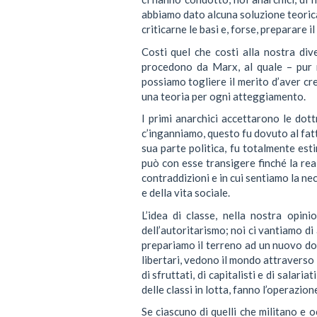
abbiamo dato alcuna soluzione teoric
criticarne le basi e, forse, preparare 
Costi quel che costi alla nostra di
procedono da Marx, al quale – pur n
possiamo togliere il merito d’aver c
una teoria per ogni atteggiamento.
I primi anarchici accettarono le do
c’inganniamo, questo fu dovuto al fatt
sua parte politica, fu totalmente es
può con esse transigere finché la rea
contraddizioni e in cui sentiamo la nec
e della vita sociale.
L’idea di classe, nella nostra opini
dell’autoritarismo; noi ci vantiamo di
prepariamo il terreno ad un nuovo dom
libertari, vedono il mondo attraverso i
di sfruttati, di capitalisti e di salar
delle classi in lotta, fanno l’operazion
Se ciascuno di quelli che militano e 