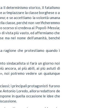
ta il determinismo storico, il fatalismo
te a rimpiazzare la classe borghese o a
ana
; e se accettiamo la volontà umana
ella classe, perché non verificheremmo
olo scorso si credeva ai Popoli-Messia;
 di vista più vasto, ed affermiamo che
sse ma nel nome dell’umanità, benché
ssa ragione che protestiamo quando i
ento sindacalista si farà un giorno noi
ù ancora, ai più abili, ai più astuti di
io», noi potremo vedere un qualunque
lassi; i principali protagonisti furono
, e Antonio Loredo, allora redattore de
espone in quella occasione le idee che
iscussione.