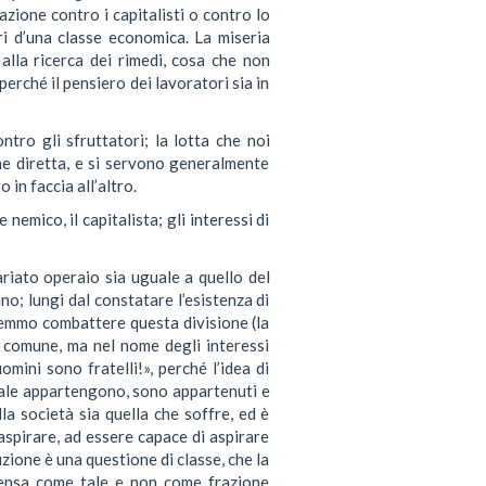
ione contro i capitalisti o contro lo
ri d’una classe economica. La miseria
 alla ricerca dei rimedi, cosa che non
erché il pensiero dei lavoratori sia in
ntro gli sfruttatori; la lotta che noi
one diretta, e si servono generalmente
 in faccia all’altro.
 nemico, il capitalista; gli interessi di
ariato operaio sia uguale a quello del
no; lungi dal constatare l’esistenza di
vremmo combattere questa divisione (la
se comune, ma nel nome degli interessi
omini sono fratelli!», perché l’idea di
ciale appartengono, sono appartenuti e
la società sia quella che soffre, ed è
aspirare, ad essere capace di aspirare
zione è una questione di classe, che la
 pensa come tale e non come frazione