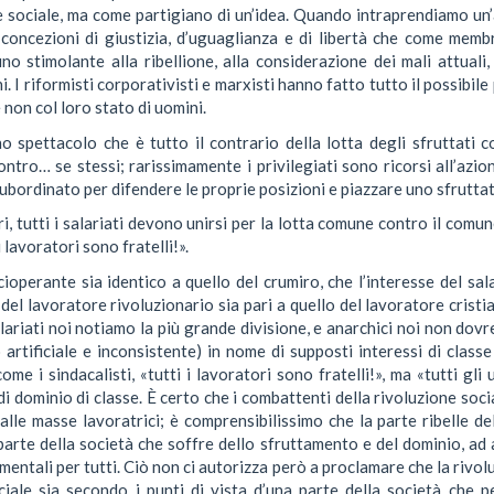
sociale, ma come partigiano di un’idea. Quando intraprendiamo un’az
 concezioni di giustizia, d’uguaglianza e di libertà che come memb
no stimolante alla ribellione, alla considerazione dei mali attuali,
I riformisti corporativisti e marxisti hanno fatto tutto il possibile p
non col loro stato di uomini.
no spettacolo che è tutto il contrario della lotta degli sfruttati co
ontro… se stessi; rarissimamente i privilegiati sono ricorsi all’azi
 subordinato per difendere le proprie posizioni e piazzare uno sfruttato
ri, tutti i salariati devono unirsi per la lotta comune contro il comune
i lavoratori sono fratelli!».
cioperante sia identico a quello del crumiro, che l’interesse del sal
del lavoratore rivoluzionario sia pari a quello del lavoratore cristia
salariati noi notiamo la più grande divisione, e anarchici noi non do
artificiale e inconsistente) in nome di supposti interessi di clas
 i sindacalisti, «tutti i lavoratori sono fratelli!», ma «tutti gli u
 di dominio di classe. È certo che i combattenti della rivoluzione so
le masse lavoratrici; è comprensibilissimo che la parte ribelle del
arte della società che soffre dello sfruttamento e del dominio, ad 
mentali per tutti. Ciò non ci autorizza però a proclamare che la rivolu
ociale sia secondo i punti di vista d’una parte della società che