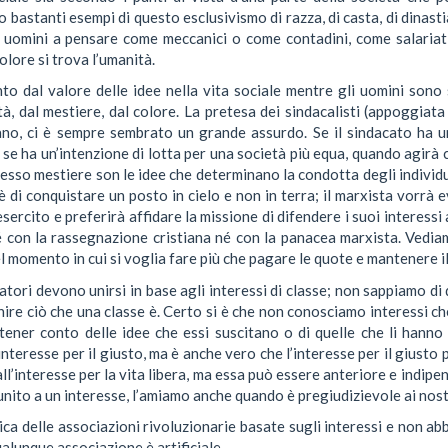
to bastanti esempi di questo esclusivismo di razza, di casta, di dinasti
i uomini a pensare come meccanici o come contadini, come salaria
olore si trova l’umanità.
o dal valore delle idee nella vita sociale mentre gli uomini sono s
tà, dal mestiere, dal colore. La pretesa dei sindacalisti (appoggiata
no, ci è sempre sembrato un grande assurdo. Se il sindacato ha u
se ha un’intenzione di lotta per una società più equa, quando agirà c
esso mestiere son le idee che determinano la condotta degli individui:
 di conquistare un posto in cielo e non in terra; il marxista vorrà ev
’esercito e preferirà affidare la missione di difendere i suoi interes
 con la rassegnazione cristiana né con la panacea marxista. Vediam
 momento in cui si voglia fare più che pagare le quote e mantenere i
atori devono unirsi in base agli interessi di classe; non sappiamo di q
nire ciò che una classe è. Certo si è che non conosciamo interessi ch
tener conto delle idee che essi suscitano o di quelle che li hanno 
’interesse per il giusto, ma è anche vero che l’interesse per il giusto p
all’interesse per la vita libera, ma essa può essere anteriore e indi
ito a un interesse, l’amiamo anche quando è pregiudizievole ai nostr
ca delle associazioni rivoluzionarie basate sugli interessi e non a
ualunque associazione è artificiale.