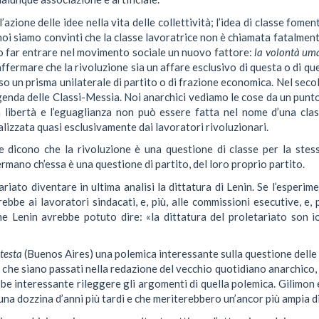
’azione delle idee nella vita delle collettività; l’idea di classe fomen
 noi siamo convinti che la classe lavoratrice non è chiamata fatalmen
o far entrare nel movimento sociale un nuovo fattore:
la volontà um
fermare che la rivoluzione sia un affare esclusivo di questa o di qu
so un prisma unilaterale di partito o di frazione economica. Nel sec
ggenda delle Classi-Messia. Noi anarchici vediamo le cose da un punto
a libertà e l’eguaglianza non può essere fatta nel nome d’una cla
lizzata quasi esclusivamente dai lavoratori rivoluzionari.
he dicono che la rivoluzione è una questione di classe per la ste
ermano ch’essa è una questione di partito, del loro proprio partito.
riato diventare in ultima analisi la dittatura di Lenin. Se l’esperim
ebbe ai lavoratori sindacati, e, più, alle commissioni esecutive, e, pi
e Lenin avrebbe potuto dire: «la dittatura del proletariato son 
testa
(Buenos Aires) una polemica interessante sulla questione delle c
idi che siano passati nella redazione del vecchio quotidiano anarchico
e interessante rileggere gli argomenti di quella polemica. Gilimon 
una dozzina d’anni più tardi e che meriterebbero un’ancor più ampia d