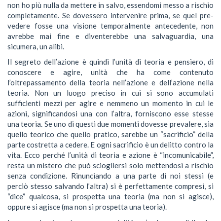
non ho più nulla da mettere in salvo, essendomi messo a rischio
completamente. Se dovessero intervenire prima, se quel pre-
vedere fosse una visione temporalmente antecedente, non
avrebbe mai fine e diventerebbe una salvaguardia, una
sicumera, un alibi.
Il segreto dell’azione è quindi l’unità di teoria e pensiero, di
conoscere e agire, unità che ha come contenuto
l’oltrepassamento della teoria nell’azione e dell’azione nella
teoria. Non un luogo preciso in cui si sono accumulati
sufficienti mezzi per agire e nemmeno un momento in cui le
azioni, significandosi una con l’altra, forniscono esse stesse
una teoria. Se uno di questi due momenti dovesse prevalere, sia
quello teorico che quello pratico, sarebbe un “sacrificio” della
parte costretta a cedere. E ogni sacrificio è un delitto contro la
vita. Ecco perché l’unità di teoria e azione è “incomunicabile”,
resta un mistero che può sciogliersi solo mettendosi a rischio
senza condizione. Rinunciando a una parte di noi stessi (e
perciò stesso salvando l’altra) si è perfettamente compresi, si
“dice” qualcosa, si prospetta una teoria (ma non si agisce),
oppure si agisce (ma non si prospetta una teoria).