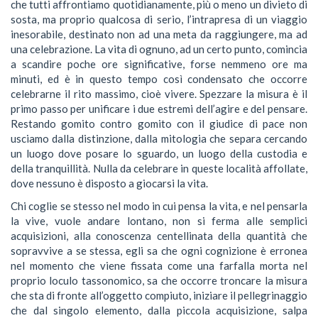
che tutti affrontiamo quotidianamente, più o meno un divieto di
sosta, ma proprio qualcosa di serio, l’intrapresa di un viaggio
inesorabile, destinato non ad una meta da raggiungere, ma ad
una celebrazione. La vita di ognuno, ad un certo punto, comincia
a scandire poche ore significative, forse nemmeno ore ma
minuti, ed è in questo tempo così condensato che occorre
celebrarne il rito massimo, cioè vivere. Spezzare la misura è il
primo passo per unificare i due estremi dell’agire e del pensare.
Restando gomito contro gomito con il giudice di pace non
usciamo dalla distinzione, dalla mitologia che separa cercando
un luogo dove posare lo sguardo, un luogo della custodia e
della tranquillità. Nulla da celebrare in queste località affollate,
dove nessuno è disposto a giocarsi la vita.
Chi coglie se stesso nel modo in cui pensa la vita, e nel pensarla
la vive, vuole andare lontano, non si ferma alle semplici
acquisizioni, alla conoscenza centellinata della quantità che
sopravvive a se stessa, egli sa che ogni cognizione è erronea
nel momento che viene fissata come una farfalla morta nel
proprio loculo tassonomico, sa che occorre troncare la misura
che sta di fronte all’oggetto compiuto, iniziare il pellegrinaggio
che dal singolo elemento, dalla piccola acquisizione, salpa