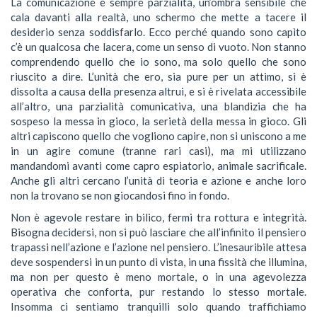
La comunicazione è sempre parzialità, un’ombra sensibile che
cala davanti alla realtà, uno schermo che mette a tacere il
desiderio senza soddisfarlo. Ecco perché quando sono capìto
c’è un qualcosa che lacera, come un senso di vuoto. Non stanno
comprendendo quello che io sono, ma solo quello che sono
riuscito a dire. L’unità che ero, sia pure per un attimo, si è
dissolta a causa della presenza altrui, e si è rivelata accessibile
all’altro, una parzialità comunicativa, una blandizia che ha
sospeso la messa in gioco, la serietà della messa in gioco. Gli
altri capiscono quello che vogliono capire, non si uniscono a me
in un agire comune (tranne rari casi), ma mi utilizzano
mandandomi avanti come capro espiatorio, animale sacrificale.
Anche gli altri cercano l’unità di teoria e azione e anche loro
non la trovano se non giocandosi fino in fondo.
Non è agevole restare in bilico, fermi tra rottura e integrità.
Bisogna decidersi, non si può lasciare che all’infinito il pensiero
trapassi nell’azione e l’azione nel pensiero. L’inesauribile attesa
deve sospendersi in un punto di vista, in una fissità che illumina,
ma non per questo è meno mortale, o in una agevolezza
operativa che conforta, pur restando lo stesso mortale.
Insomma ci sentiamo tranquilli solo quando traffichiamo