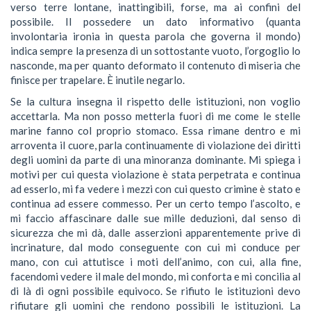
verso terre lontane, inattingibili, forse, ma ai confini del
possibile. Il possedere un dato informativo (quanta
involontaria ironia in questa parola che governa il mondo)
indica sempre la presenza di un sottostante vuoto, l’orgoglio lo
nasconde, ma per quanto deformato il contenuto di miseria che
finisce per trapelare. È inutile negarlo.
Se la cultura insegna il rispetto delle istituzioni, non voglio
accettarla. Ma non posso metterla fuori di me come le stelle
marine fanno col proprio stomaco. Essa rimane dentro e mi
arroventa il cuore, parla continuamente di violazione dei diritti
degli uomini da parte di una minoranza dominante. Mi spiega i
motivi per cui questa violazione è stata perpetrata e continua
ad esserlo, mi fa vedere i mezzi con cui questo crimine è stato e
continua ad essere commesso. Per un certo tempo l’ascolto, e
mi faccio affascinare dalle sue mille deduzioni, dal senso di
sicurezza che mi dà, dalle asserzioni apparentemente prive di
incrinature, dal modo conseguente con cui mi conduce per
mano, con cui attutisce i moti dell’animo, con cui, alla fine,
facendomi vedere il male del mondo, mi conforta e mi concilia al
di là di ogni possibile equivoco. Se rifiuto le istituzioni devo
rifiutare gli uomini che rendono possibili le istituzioni. La