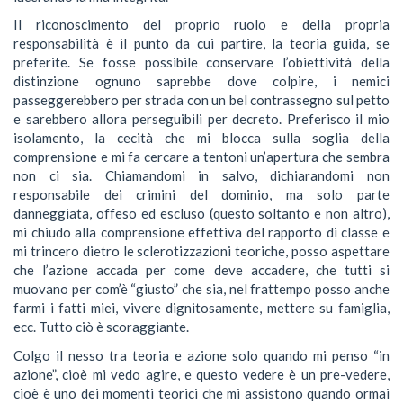
Il riconoscimento del proprio ruolo e della propria
responsabilità è il punto da cui partire, la teoria guida, se
preferite. Se fosse possibile conservare l’obiettività della
distinzione ognuno saprebbe dove colpire, i nemici
passeggerebbero per strada con un bel contrassegno sul petto
e sarebbero allora perseguibili per decreto. Preferisco il mio
isolamento, la cecità che mi blocca sulla soglia della
comprensione e mi fa cercare a tentoni un’apertura che sembra
non ci sia. Chiamandomi in salvo, dichiarandomi non
responsabile dei crimini del dominio, ma solo parte
danneggiata, offeso ed escluso (questo soltanto e non altro),
mi chiudo alla comprensione effettiva del rapporto di classe e
mi trincero dietro le sclerotizzazioni teoriche, posso aspettare
che l’azione accada per come deve accadere, che tutti si
muovano per com’è “giusto” che sia, nel frattempo posso anche
farmi i fatti miei, vivere dignitosamente, mettere su famiglia,
ecc. Tutto ciò è scoraggiante.
Colgo il nesso tra teoria e azione solo quando mi penso “in
azione”, cioè mi vedo agire, e questo vedere è un pre-vedere,
cioè è uno dei momenti teorici che mi assistono quando ormai