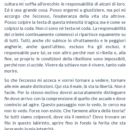
cultura mi soffia all’orecchio le responsabilità di alcuni di loro.
Ed è una grande cosa. Posso ergermi a giustiziere, ma poi mi
accorgo che l’eccesso, l’esuberanza della vita sta altrove.
Posso colpire la testa di questa intensità tragica, ma è come se
colpissi la coda. Non ci sono né testa né coda. La responsabilità
dei crimini continuamente commessi si ripartisce equamente su
di tutti. Tutti, anche chi subisce lo sfruttamento e le peggiori
angherie, anche quest’ultimo, escluso fra gli esclusi, è
responsabile pure lui, se non altro perché non si ribella e, alla
fine, se proprio le condizioni della ribellione sono impossibili,
perché non si uccide. Vivere da schiavo non è vivere, tanto vale
morire.
So che l’eccesso mi acceca e vorrei tornare a vedere, tornare
alle mie amate distinzioni. Qui sta il male, là sta la libertà. Non è
facile. Per lo stesso motivo dovrei accuratamente distinguere
fin dove arrivo con la comprensione di quello che accade e dove
comincio ad agire. Questo passaggio non lo vedo, lo cerco ma
non lo vedo. Forse non esiste. Che farmene allora della teoria?
Se tutti siamo colpevoli, dove sta il nemico? Devo trovare un
filo in questo labirinto, aprire fino in fondo la ferita che sta
lacerando la mia integrità.