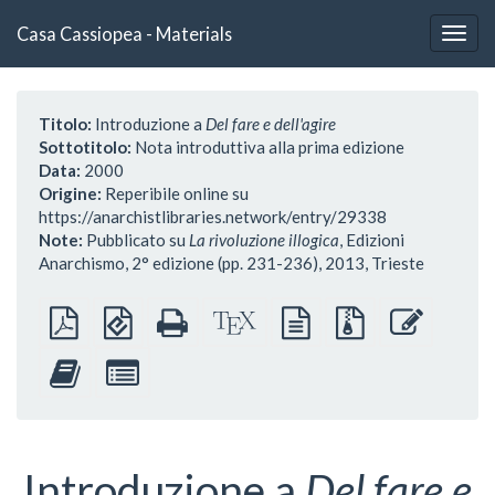
Casa Cassiopea - Materials
Togg
navig
Titolo:
Introduzione a
Del fare e dell'agire
Sottotitolo:
Nota introduttiva alla prima edizione
Data:
2000
Origine:
Reperibile online su
https://anarchistlibraries.network/entry/29338
Note:
Pubblicato su
La rivoluzione illogica
, Edizioni
Anarchismo, 2° edizione (pp. 231-236), 2013, Trieste
PDF
EPUB
HTML
Sorgenti
sorgente
File
Modific
semplice
(per
completo
XeLaTeX
in
sorgenti
questo
dispositivi
(per
testo
con
testo
Aggiungi
Seleziona
portatili)
la
semplice
allegati
questo
singole
stampa)
testo
parti
all'impaginatore
per
l'impaginatore
Introduzione a
Del fare e