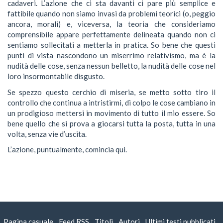
cadaveri. L’azione che ci sta davanti ci pare più semplice e
fattibile quando non siamo invasi da problemi teorici (o, peggio
ancora, morali) e, viceversa, la teoria che consideriamo
comprensibile appare perfettamente delineata quando non ci
sentiamo sollecitati a metterla in pratica. So bene che questi
punti di vista nascondono un miserrimo relativismo, ma è la
nudità delle cose, senza nessun belletto, la nudità delle cose nel
loro insormontabile disgusto.
Se spezzo questo cerchio di miseria, se metto sotto tiro il
controllo che continua a intristirmi, di colpo le cose cambiano in
un prodigioso mettersi in movimento di tutto il mio essere. So
bene quello che si prova a giocarsi tutta la posta, tutta in una
volta, senza vie d’uscita.
L’azione, puntualmente, comincia qui.
Pagina casuale
|
Feed RSS
|
Titoli
|
Autori
|
Ultimi testi pubblicati
|